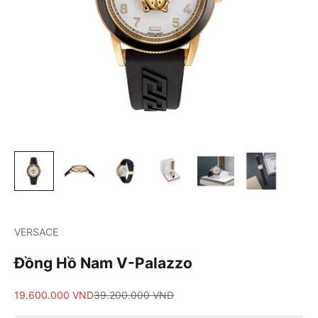
VERSACE
Đồng Hồ Nam V-Palazzo
Giá bán
Giá cả phải chăng
19.600.000 VND
39.200.000 VND