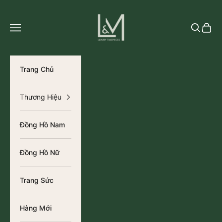
Chuyển đến nội dung
L&M Luxury Timepieces
Tìm kiếm
Giỏ h
Trang Chủ
Thương Hiệu
Đồng Hồ Nam
Đồng Hồ Nữ
Trang Sức
Hàng Mới