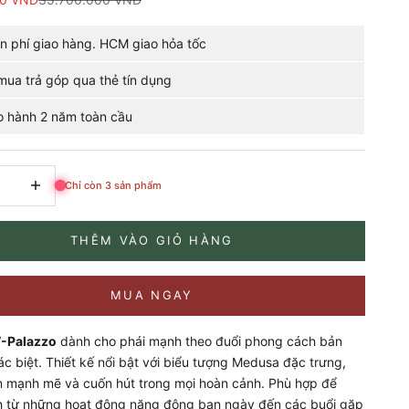
n phí giao hàng. HCM giao hỏa tốc
ua trả góp qua thẻ tín dụng
 hành 2 năm toàn cầu
ượng
Tăng số lượng
Chỉ còn 3 sản phẩm
THÊM VÀO GIỎ HÀNG
MUA NGAY
V-Palazzo
dành cho phái mạnh theo đuổi phong cách bản
ác biệt. Thiết kế nổi bật với biểu tượng Medusa đặc trưng,
n mạnh mẽ và cuốn hút trong mọi hoàn cảnh. Phù hợp để
 từ những hoạt động năng động ban ngày đến các buổi gặp