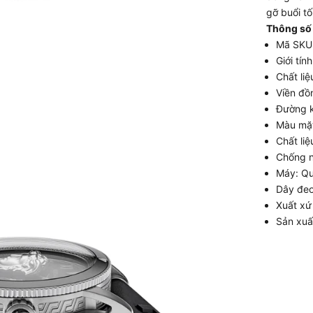
gỡ buổi tố
Thông số
Mã SKU
Giới tín
Chất li
Viền đồ
Đường k
Màu mặt
Chất liệ
Chống 
Máy: Qu
Dây đeo
Xuất xứ
Sản xuất