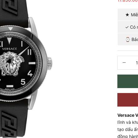
★ Miễ
✓ Có m
⌚ Bảo
Giảm số l
Versace 
lĩnh và kh
tạo dấu ấ
đồng hành