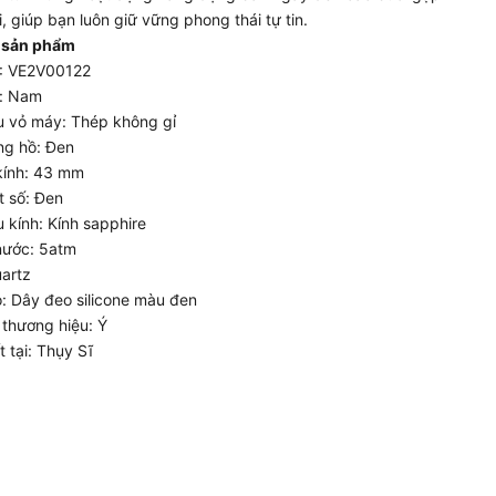
i, giúp bạn luôn giữ vững phong thái tự tin.
 sản phẩm
: VE2V00122
h: Nam
ệu vỏ máy: Thép không gỉ
ng hồ: Đen
ính: 43 mm
 số: Đen
u kính: Kính sapphire
nước: 5atm
artz
: Dây đeo silicone màu đen
 thương hiệu: Ý
 tại: Thụy Sĩ