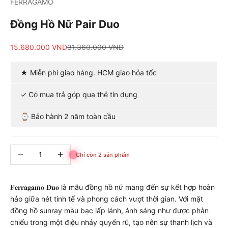
FERRAGAMO
Đồng Hồ Nữ Pair Duo
Giá bán
Giá cả phải chăng
15.680.000 VND
31.360.000 VND
★ Miễn phí giao hàng. HCM giao hỏa tốc
✓ Có mua trả góp qua thẻ tín dụng
⌚ Bảo hành 2 năm toàn cầu
Giảm số lượng
Tăng số lượng
Chỉ còn 2 sản phẩm
𝐅𝐞𝐫𝐫𝐚𝐠𝐚𝐦𝐨 𝐃𝐮𝐨 là mẫu đồng hồ nữ mang đến sự kết hợp hoàn
hảo giữa nét tinh tế và phong cách vượt thời gian. Với mặt
đồng hồ sunray màu bạc lấp lánh, ánh sáng như được phản
chiếu trong một điệu nhảy quyến rũ, tạo nên sự thanh lịch và