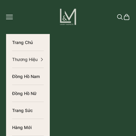
Chuyển đến nội dung
L&M Luxury Timepieces
Tìm kiếm
Giỏ h
Trang Chủ
Thương Hiệu
Đồng Hồ Nam
Đồng Hồ Nữ
Trang Sức
Hàng Mới