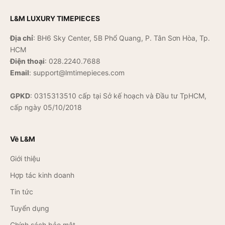
L&M LUXURY TIMEPIECES
Địa chỉ
: BH6 Sky Center, 5B Phổ Quang, P. Tân Sơn Hòa, Tp.
HCM
Điện thoại
:
028.2240.7688
Email
:
support@lmtimepieces.com
GPKD
: 0315313510 cấp tại Sở kế hoạch và Đầu tư TpHCM,
cấp ngày 05/10/2018
Về L&M
Giới thiệu
Hợp tác kinh doanh
Tin tức
Tuyển dụng
Chính sách bảo mật