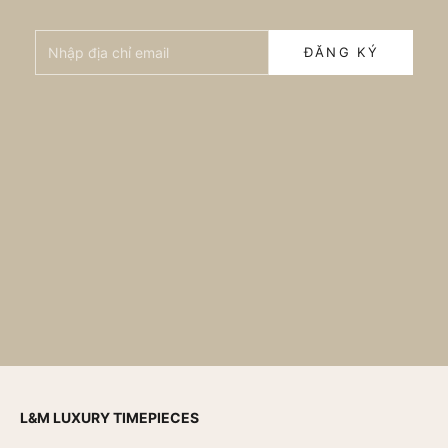
Nhập địa chỉ email
ĐĂNG KÝ
L&M LUXURY TIMEPIECES