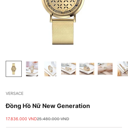
VERSACE
Đồng Hồ Nữ New Generation
Giá bán
Giá cả phải chăng
17.836.000 VND
25.480.000 VND