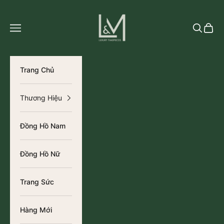
Chuyển đến nội dung
L&M Luxury Timepieces
Tìm kiếm
Giỏ h
Trang Chủ
Thương Hiệu
Đồng Hồ Nam
Đồng Hồ Nữ
Trang Sức
Hàng Mới