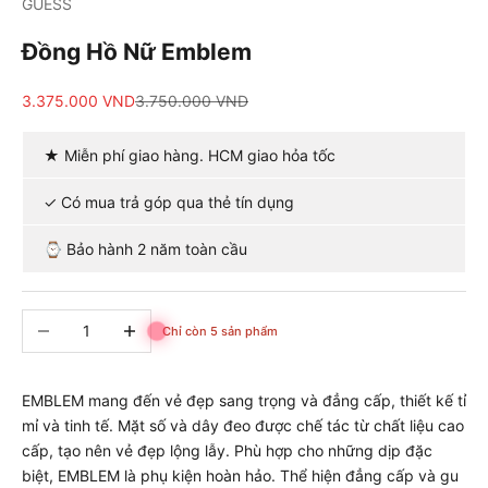
GUESS
Đồng Hồ Nữ Emblem
Giá bán
Giá cả phải chăng
3.375.000 VND
3.750.000 VND
★ Miễn phí giao hàng. HCM giao hỏa tốc
✓ Có mua trả góp qua thẻ tín dụng
⌚ Bảo hành 2 năm toàn cầu
Giảm số lượng
Tăng số lượng
Chỉ còn 5 sản phẩm
EMBLEM mang đến vẻ đẹp sang trọng và đẳng cấp, thiết kế tỉ
mỉ và tinh tế. Mặt số và dây đeo được chế tác từ chất liệu cao
cấp, tạo nên vẻ đẹp lộng lẫy. Phù hợp cho những dịp đặc
biệt, EMBLEM là phụ kiện hoàn hảo. Thể hiện đẳng cấp và gu