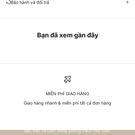
Bảo hành và đổi trả
Bạn đã xem gần đây
MIỄN PHÍ GIAO HÀNG
Giao hàng nhanh & miễn phí tất cả đơn hàng
Cập nhật từ chúng tôi
Đăng ký nhận bản tin
Đi tới mục 1
Đi tới mục 2
Đi tới mục 3
Đi tới mục 4
Nhập email để nhận thông tin về bộ sưu tập mới, ưu đãi
đặc biệt và cảm hứng phong cách mỗi tuần.