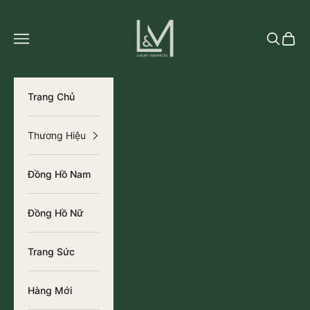
Chuyển đến nội dung
L&M Luxury Timepieces
Tìm kiếm
Giỏ h
Trang Chủ
Thương Hiệu
Đồng Hồ Nam
Đồng Hồ Nữ
Trang Sức
Hàng Mới