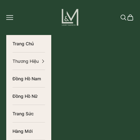
Chuyển đến nội dung
L&M Luxury Timepieces
Tìm kiếm
Giỏ h
Trang Chủ
Thương Hiệu
Đồng Hồ Nam
Đồng Hồ Nữ
Trang Sức
Hàng Mới