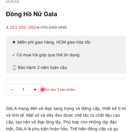
GUESS
Đồng Hồ Nữ Gala
Giá bán
Giá cả phải chăng
4.293.000 VND
4.770.000 VND
★ Miễn phí giao hàng. HCM giao hỏa tốc
✓ Có mua trả góp qua thẻ tín dụng
⌚ Bảo hành 2 năm toàn cầu
Giảm số lượng
Tăng số lượng
Chỉ còn 3 sản phẩm
GALA mang đến vẻ đẹp sang trọng và đẳng cấp, thiết kế tỉ mỉ
và tinh tế. Mặt số và dây đeo được chế tác từ chất liệu cao
cấp, tạo nên vẻ đẹp lộng lẫy. Phù hợp cho những dịp đặc
biệt, GALA là phụ kiện hoàn hảo. Thể hiện đẳng cấp và gu