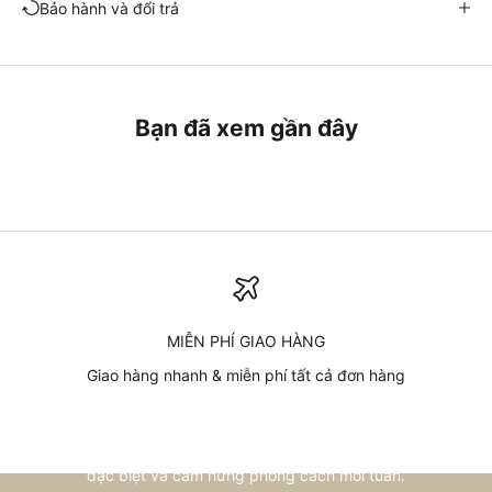
Bảo hành và đổi trả
Bạn đã xem gần đây
MIỄN PHÍ GIAO HÀNG
Giao hàng nhanh & miễn phí tất cả đơn hàng
Cập nhật từ chúng tôi
Đăng ký nhận bản tin
Đi tới mục 1
Đi tới mục 2
Đi tới mục 3
Đi tới mục 4
Nhập email để nhận thông tin về bộ sưu tập mới, ưu đãi
đặc biệt và cảm hứng phong cách mỗi tuần.