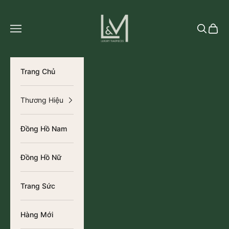
Chuyển đến nội dung
L&M Luxury Timepieces
Tìm kiếm
Giỏ h
Trang Chủ
Thương Hiệu
Đồng Hồ Nam
Đồng Hồ Nữ
Trang Sức
Hàng Mới