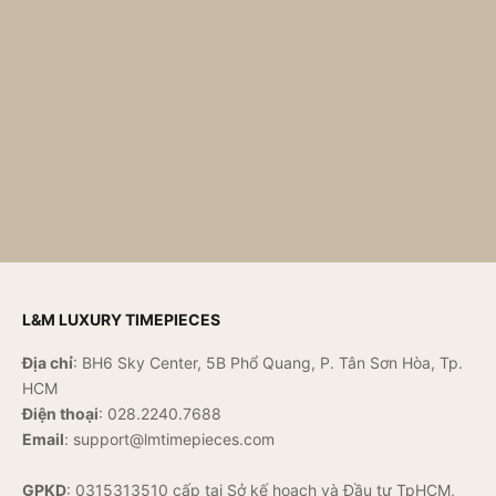
L&M LUXURY TIMEPIECES
Địa chỉ
: BH6 Sky Center, 5B Phổ Quang, P. Tân Sơn Hòa, Tp.
HCM
Điện thoại
:
028.2240.7688
Email
:
support@lmtimepieces.com
GPKD
: 0315313510 cấp tại Sở kế hoạch và Đầu tư TpHCM,