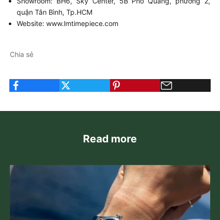
Showroom: BH6, Sky Center, 5B Phổ Quang, phường 2,
quận Tân Bình, Tp.HCM
Website:
www.lmtimepiece.com
Chia sẻ
Read more