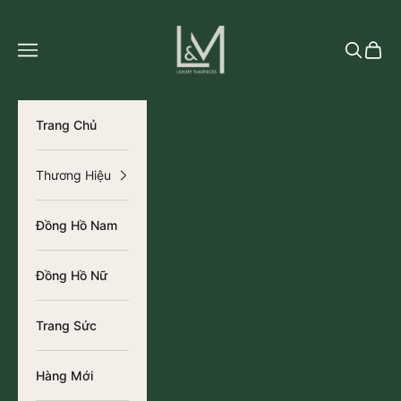
Chuyển đến nội dung
L&M Luxury Timepieces
Tìm kiếm
Giỏ h
Trang Chủ
Thương Hiệu
Đồng Hồ Nam
Đồng Hồ Nữ
Trang Sức
Hàng Mới