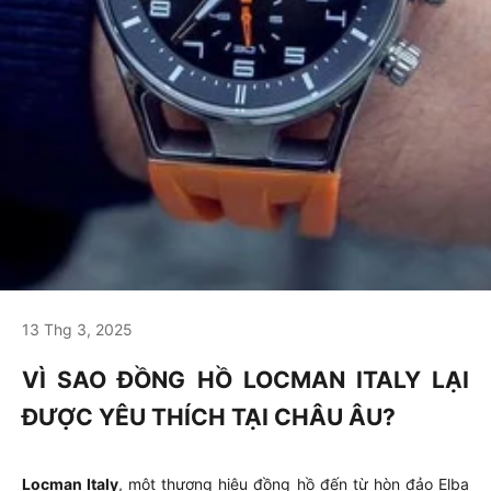
13 Thg 3, 2025
VÌ SAO ĐỒNG HỒ LOCMAN ITALY LẠI
ĐƯỢC YÊU THÍCH TẠI CHÂU ÂU?
Locman Italy
, một thương hiệu đồng hồ đến từ hòn đảo Elba